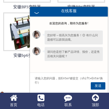
安徽BP3变阻器
安徽BP4变阻器
安徽滤波器
在线客服
安徽触头总成
欢迎您的咨询，期待为您服务!
您好呀～很高兴为您服务！😊 有什么问
题都可以跟我说哦。
请问您是想了解产品详情、报价，还是售
安徽bp6变阻器
安徽频敏电阻器
后相关问题呢？
发送
豫公网安备 41072802000744号
首页
电话
联系
顶部