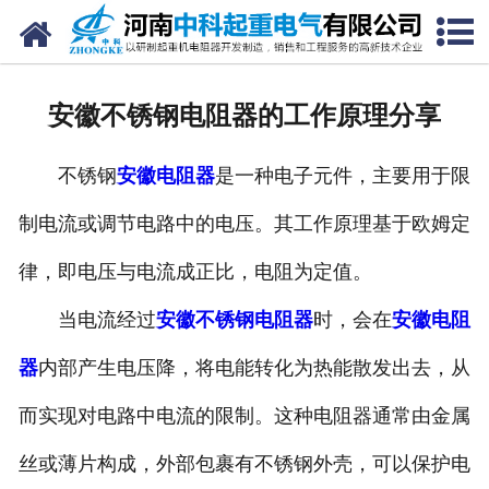
网站首页
走进我们
安徽不锈钢电阻器的工作原理分享
新闻中心
不锈钢
安徽电阻器
是一种电子元件，主要用于限
产品中心
制电流或调节电路中的电压。其工作原理基于欧姆定
资质荣誉
律，即电压与电流成正比，电阻为定值。
公司风采
当电流经过
安徽不锈钢电阻器
时，会在
安徽电阻
联系我们
器
内部产生电压降，将电能转化为热能散发出去，从
而实现对电路中电流的限制。这种电阻器通常由金属
丝或薄片构成，外部包裹有不锈钢外壳，可以保护电