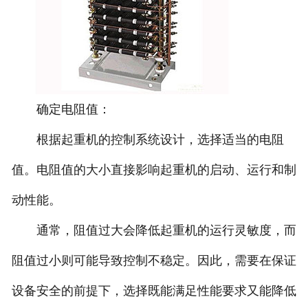
确定电阻值：
根据起重机的控制系统设计，选择适当的电阻
值。电阻值的大小直接影响起重机的启动、运行和制
动性能。
通常，阻值过大会降低起重机的运行灵敏度，而
阻值过小则可能导致控制不稳定。因此，需要在保证
设备安全的前提下，选择既能满足性能要求又能降低