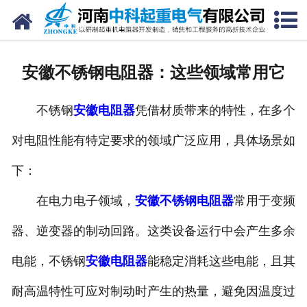
网站首页
走进我们
安徽不锈钢电阻器：这些领域常用它
新闻中心
不锈钢
安徽电阻器
凭借材质带来的特性，在多个
产品中心
对电阻性能有特定要求的领域广泛应用，具体场景如
资质荣誉
下：
公司风采
在电力电子领域，
安徽不锈钢电阻器
常用于变频
联系我们
器、逆变器的制动回路。这类设备运行中会产生多余
电能，不锈钢
安徽电阻器
能稳定消耗这些电能，且其
耐高温特性可应对制动时产生的热量，避免因温度过