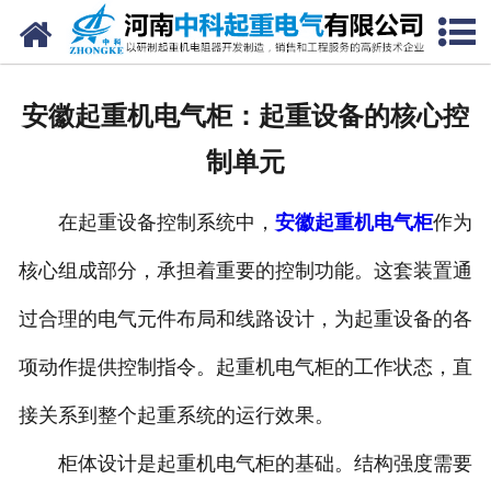
网站首页
走进我们
安徽起重机电气柜：起重设备的核心控
新闻中心
制单元
产品中心
在起重设备控制系统中，
安徽起重机电气柜
作为
资质荣誉
核心组成部分，承担着重要的控制功能。这套装置通
公司风采
过合理的电气元件布局和线路设计，为起重设备的各
联系我们
项动作提供控制指令。起重机电气柜的工作状态，直
接关系到整个起重系统的运行效果。
柜体设计是起重机电气柜的基础。结构强度需要