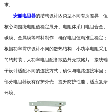
求。
安徽电阻器
的结构设计因类型不同有所差异，但
核心均围绕电阻值稳定展开。电阻体采用电阻合金、
碳膜、金属膜等材料制作，确保电阻值精准且稳定；
根据功率需求设计不同的散热结构，小功率电阻采用
简约封装，大功率电阻配备散热外壳或鳍片；接线端
子设计适配不同的连接方式，确保与电路连接牢固；
部分电阻器设有保护外壳，提升防护性能，适应复杂
环境。