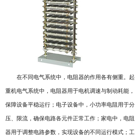
在不同电气系统中，电阻器的作用各有侧重。起
重机电气系统中，电阻器用于电机调速与制动耗能，
保障设备平稳运行；电子设备中，小功率电阻用于分
压、限流，确保电路各元件正常工作；家电中，电阻
器用于调整电路参数，实现设备的不同运行模式；工