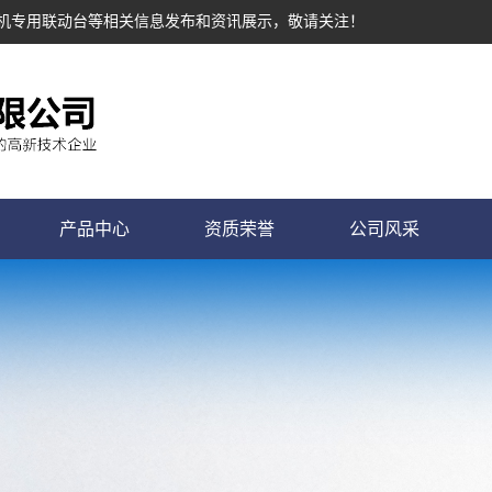
塔机专用联动台等相关信息发布和资讯展示，敬请关注！
产品中心
资质荣誉
公司风采