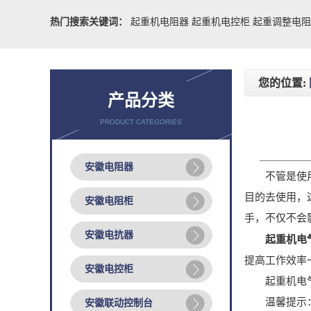
热门搜索关键词：
起重机电阻器
起重机电控柜
起重调整电
您的位置:
产品分类
PRODUCT CATEGORIES
安徽电阻器
不管是使用什
目的去使用，
安徽电阻柜
手，不仅不会
安徽电抗器
起重机电
提高工作效率
安徽电控柜
起重机电气柜
温馨提示：
安徽联动控制台