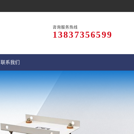
咨询服务热线
13837356599
联系我们