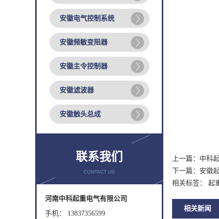
安徽电气控制系统
安徽频敏变阻器
安徽主令控制器
安徽滤波器
安徽触头总成
联系我们
上一篇：
中科
下一篇：
安徽
CONTACT US
相关标签： 起
河南中科起重电气有限公司
相关新闻
手机： 13837356599