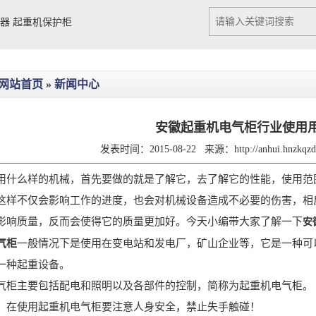
Previous slide
Next slide
阻器
起重机保护柜
网站首页
»
新闻中心
安徽起重机电气柜行业使用
发表时间：2015-08-22
来源：
http://anhui.hnzkq
么样的机械，首先要做的就是了解它，去了解它的性能，使用范围
这样不仅会影响工作的进度，也会对机械设备造成不必要的伤害，相
影响质量，反而会使得它的质量更加好。今天小编带大家了解一下
安
气柜
一般情况下是使用在变电站和发电厂，矿山企业等，它是一种可
一种起重设备。
主要包括配电和照明以及各部件的控制，简称为起重机电气柜。
在使用起重机电气柜要注意人身安全，禁止失手触碰！