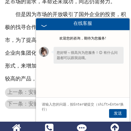
足市场的需求，革命还未成功，同志仍需努力。
但是因为市场的开放吸引了国外企业的投资，积
在线客服
极的找寻合作伙伴，已经是存在几家设定在沿海城
欢迎您的咨询，期待为您服务!
市，为了提高起重机电气柜的产品竞争力，存在一些
企业向集团化开始发展，采取的是合资或者是合股的
您好呀～很高兴为您服务！😊 有什么问
题都可以跟我说哦。
形式，来增加企业的财力物力以及人力等技术含量比
较高的产品，来占领更加多的市场。
上一条：安徽起重机电阻器的产生减轻了人们什么样的负担
下一条：安徽凸轮式主令零件的应用
发送