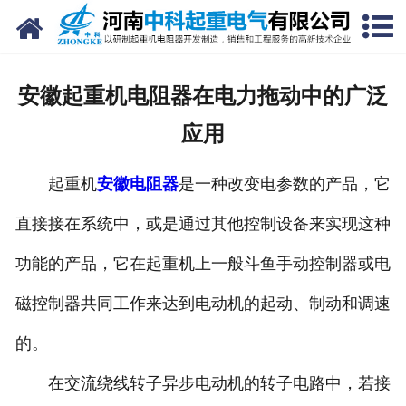
网站首页
走进我们
安徽起重机电阻器在电力拖动中的广泛
新闻中心
应用
产品中心
起重机
安徽电阻器
是一种改变电参数的产品，它
资质荣誉
直接接在系统中，或是通过其他控制设备来实现这种
公司风采
功能的产品，它在起重机上一般斗鱼手动控制器或电
联系我们
磁控制器共同工作来达到电动机的起动、制动和调速
的。
在交流绕线转子异步电动机的转子电路中，若接