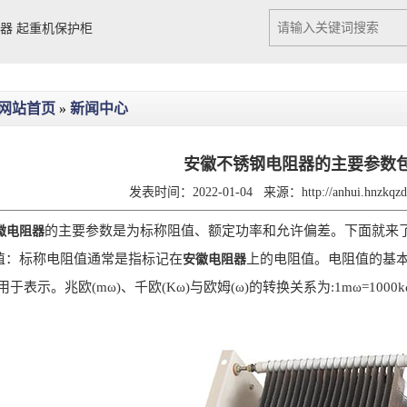
Previous slide
Next slide
阻器
起重机保护柜
网站首页
»
新闻中心
安徽不锈钢电阻器的主要参数
发表时间：2022-01-04
来源：
http://anhui.hnzkq
的主要参数是为标称阻值、额定功率和允许偏差。下面就来
徽电阻器
：标称电阻值通常是指标记在
上的电阻值。电阻值的基本
安徽电阻器
用于表示。兆欧(mω)、千欧(Kω)与欧姆(ω)的转换关系为:1mω=1000kω