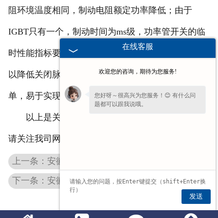
阻环境温度相同，制动电阻额定功率降低；由于
IGBT只有一个，制动时间为ms级，功率管开关的临
在线客服
时性能指标要求较低，甚至要求关闭时间尽可能短，
欢迎您的咨询，期待为您服务!
以降低关闭脉冲电压，保护功率管；控制机制相对简
单，易于实现。
您好呀～很高兴为您服务！😊 有什么问
题都可以跟我说哦。
以上是关于波纹制动电阻的相关介绍，更多详情
请关注我司网站了解。
上一条：安徽铝壳制动电阻中铝起到了哪些作用？
下一条：安徽起重机联动台中频敏电阻器的作用
发送