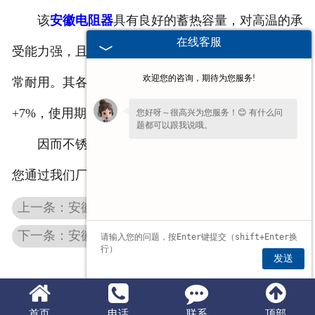
该
安徽电阻器
具有良好的蓄热容量，对高温的承
在线客服
受能力强，且不容易发生氧化、断裂的情况，因而非
欢迎您的咨询，期待为您服务!
常耐用。其各段的电阻值误差非常小，总阻值不大于
+7%，使用期间出现故障的几率非常低。
您好呀～很高兴为您服务！😊 有什么问
题都可以跟我说哦。
因而不锈钢电阻器的整体性能是非常好的，欢迎
您通过我们厂家进行购买。
上一条：安徽起重机电气柜的主要作用是什么
下一条：安徽起重机电阻器厂家分享一些关于电阻器的相关知识
发送
首页
电话
联系
顶部