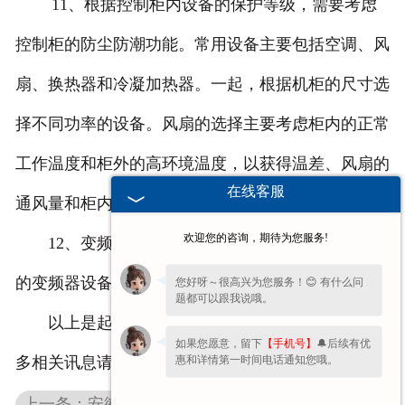
11、根据控制柜内设备的保护等级，需要考虑
控制柜的防尘防潮功能。常用设备主要包括空调、风
扇、换热器和冷凝加热器。一起，根据机柜的尺寸选
择不同功率的设备。风扇的选择主要考虑柜内的正常
工作温度和柜外的高环境温度，以获得温差、风扇的
在线客服
通风量和柜内的风量。
欢迎您的咨询，期待为您服务!
12、变频器设备的基本要求。控制柜之间有更好
的变频器设备。变频器应为直设备。
您好呀～很高兴为您服务！😊 有什么问
题都可以跟我说哦。
以上是起重机电气柜厂家和大家分享的内容，更
如果您愿意，留下
【手机号】
🔔后续有优
惠和详情第一时间电话通知您哦。
多相关讯息请联络我们！
上一条：安徽波纹制动电阻的含义和作用分别是什么