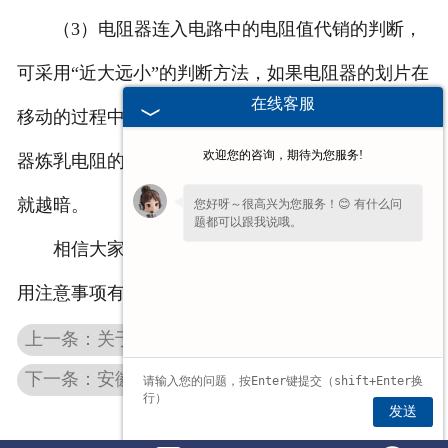
（3）电阻器连入电路中的电阻值代销的判断，
可采用“近大远小”的判断方法，如果电阻器的划片在
在线客服
移动的过程中逐渐接近连入电路的下接线柱，则电阻
欢迎您的咨询，期待为您服务!
器炼乳电阻的阻值将逐渐减小，灯泡越亮，反之灯泡
就越暗。
您好呀～很高兴为您服务！😊 有什么问
题都可以跟我说哦。
相信大家通过上述内容，对于不锈钢电阻器的使
用注意事项有了一定的了解，希望对您有所帮助。
上一条：关于安徽起重机电阻器性能简单的剖析
下一条：安徽铝壳制动电阻厂家简单分享电阻的分类
发送