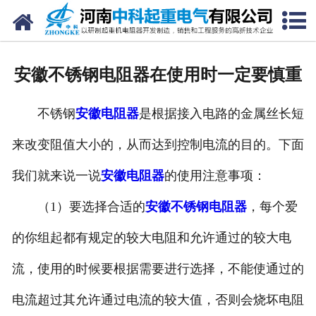
网站首页
走进我们
安徽不锈钢电阻器在使用时一定要慎重
新闻中心
不锈钢
安徽电阻器
是根据接入电路的金属丝长短
产品中心
来改变阻值大小的，从而达到控制电流的目的。下面
资质荣誉
我们就来说一说
安徽电阻器
的使用注意事项：
公司风采
（1）要选择合适的
安徽不锈钢电阻器
，每个爱
联系我们
的你组起都有规定的较大电阻和允许通过的较大电
流，使用的时候要根据需要进行选择，不能使通过的
电流超过其允许通过电流的较大值，否则会烧坏电阻