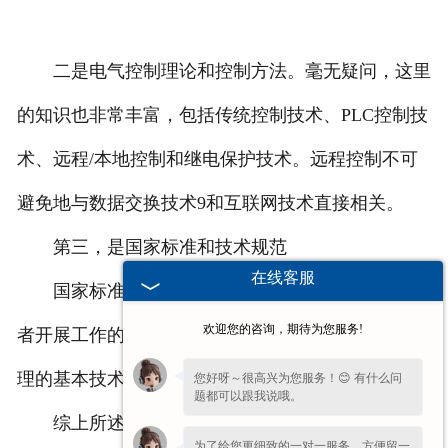
二是电气控制理论和控制方法。毫无疑问，这里
的知识也非常丰富，包括传统控制技术、PLC控制技
术、远程/本地控制和继电保护技术。远程控制不可
避免地与数据交换技术9和互联网技术直接相关。
第三，是国家标准和技术规范
在线客服
国家标准和技术规范非常重要，是我国电气工作
欢迎您的咨询，期待为您服务!
者开展工作的标准，是电气柜制造、运行、维护和管
理的基本技术要求。
您好呀～很高兴为您服务！😊 有什么问
题都可以跟我说哦。
综上所述是
安徽起重机电气柜
厂家和大家分享的
为了给您更细致的一对一服务，方便留一