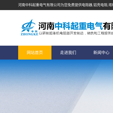
河南中科起重电气有限公司为您免费提供
电阻器
,铝壳电阻,
网站首页
走进我们
新闻中心