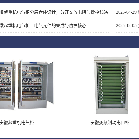
徽起重机电气柜分层仓体设计，分开安放电阻与操控线路
2026-04-29
徽起重机电气柜—电气元件的集成与防护核心
2025-12-05
安徽起重机电气柜
安徽变频制动电阻柜