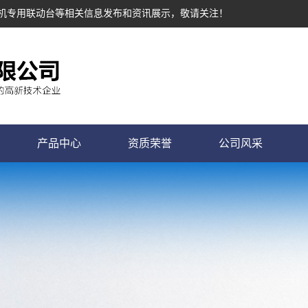
塔机专用联动台等相关信息发布和资讯展示，敬请关注！
产品中心
资质荣誉
公司风采