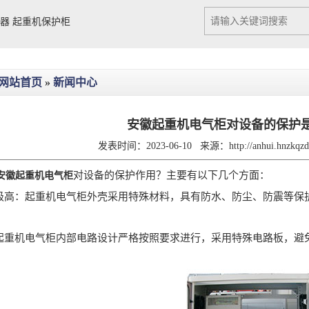
Previous slide
Next slide
阻器
起重机保护柜
网站首页
»
新闻中心
安徽起重机电气柜对设备的保护
发表时间：2023-06-10
来源：
http://anhui.hnzkq
对设备的保护作用？主要有以下几个方面：
安徽起重机电气柜
高：起重机电气柜外壳采用特殊材料，具有防水、防尘、防震等保
。
重机电气柜内部电路设计严格按照要求进行，采用特殊电路板，避