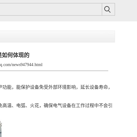
是如何体现的
zdq.com/news947944.html
护功能，能保护设备免受外部环境影响，延长设备寿命，
免高温、电弧、火花，确保电气设备在工作过程中不会引