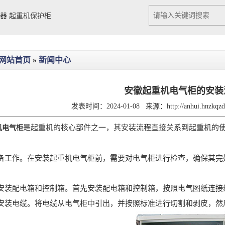
Previous slide
Next slide
阻器
起重机保护柜
网站首页
»
新闻中心
安徽起重机电气柜的安装
发表时间：2024-01-08
来源：
http://anhui.hnzkq
是起重机的核心部件之一，其安装流程直接关系到起重机的
机电气柜
作。在安装起重机电气柜前，需要对电气柜进行检查，确保其完好
配电箱和控制箱。首先安装配电箱和控制箱，按照电气图纸连接
电缆。将电缆从电气柜中引出，并按照标准进行切割和剥皮，然