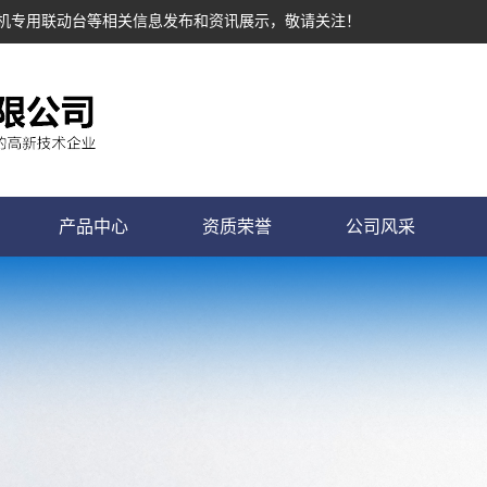
塔机专用联动台等相关信息发布和资讯展示，敬请关注！
产品中心
资质荣誉
公司风采