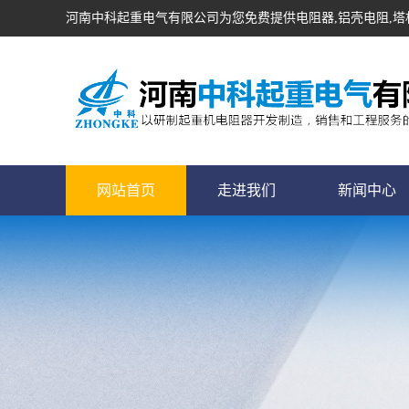
河南中科起重电气有限公司为您免费提供
电阻器
,铝壳电阻,
网站首页
走进我们
新闻中心