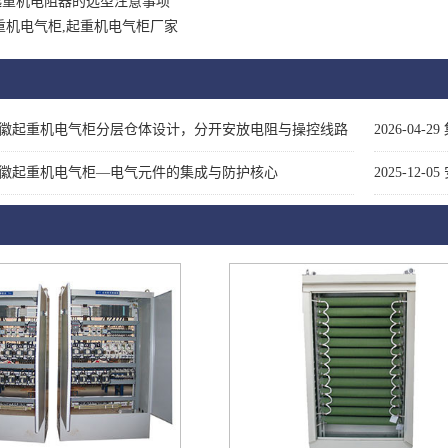
起重机电阻器的选型注意事项
重机电气柜,起重机电气柜厂家
徽起重机电气柜分层仓体设计，分开安放电阻与操控线路
2026-04-29
徽起重机电气柜—电气元件的集成与防护核心
2025-12-05