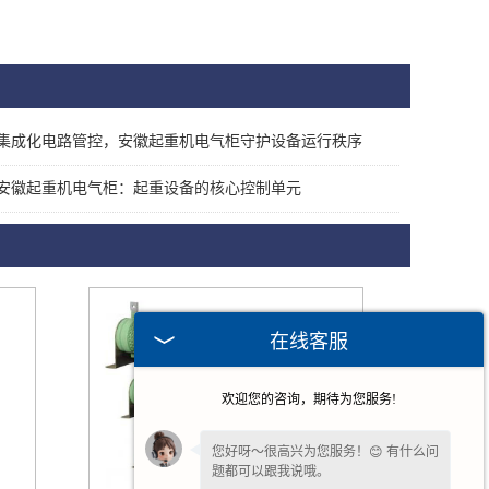
集成化电路管控，安徽起重机电气柜守护设备运行秩序
安徽起重机电气柜：起重设备的核心控制单元
在线客服
欢迎您的咨询，期待为您服务!
您好呀～很高兴为您服务！😊 有什么问
题都可以跟我说哦。