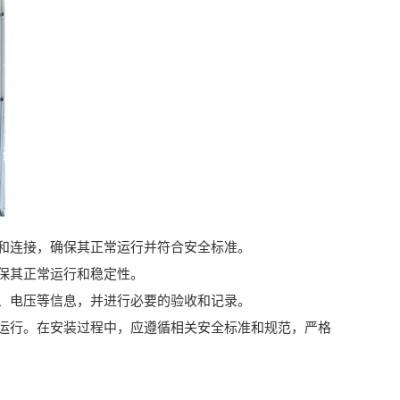
和连接，确保其正常运行并符合安全标准。
保其正常运行和稳定性。
、电压等信息，并进行必要的验收和记录。
行。在安装过程中，应遵循相关安全标准和规范，严格