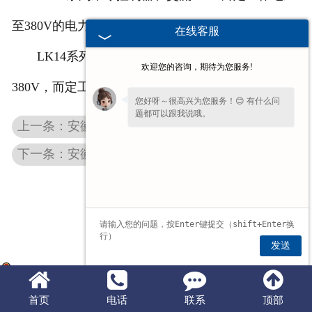
安徽滤波器
至380V的电力传动装置中，作频繁转换控制之用。
在线客服
LK14系列
安徽主令控制器
而定工作电压是
安徽触头总成
欢迎您的咨询，期待为您服务!
380V，而定工作电流2.6V，约定发热电流10A。
您好呀～很高兴为您服务！😊 有什么问
题都可以跟我说哦。
上一条：安徽变频制动电阻柜
下一条：安徽LK16系列主令控制器
发送
豫公网安备 41072802000744号
首页
电话
联系
顶部