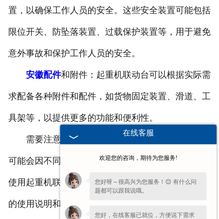
置，以确保工作人员的安全。这些安全装置可能包括
限位开关、防坠落装置、过载保护装置等，用于避免
意外事故和保护工作人员的安全。
安徽配件
和附件：起重机联动台可以根据实际需
求配备各种附件和配件，如货物固定装置、滑道、工
具架等，以提供更多的功能和便利性。
在线客服
需要注意的是，起重机联动台的具体结构和设计
欢迎您的咨询，期待为您服务!
可能会因不同的制造商和型号而有所差异。在选择和
使用起重机联动台时，应仔细阅读和遵守制造商提供
您好呀～很高兴为您服务！😊 有什么问
题都可以跟我说哦。
的使用说明和安全指南，以确保正确操作和安全使
您好，在线客服已就位，方便说下需求