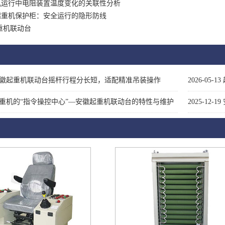
机运行中电阻装置温度变化的关联性分析
起重机保护柜：安全运行的隐形防线
重机联动台
徽起重机联动台摇杆行程分长短，适配精准吊装操作
2026-05-13
重机的“指令操控中心”—安徽起重机联动台的特性与维护
2025-12-19