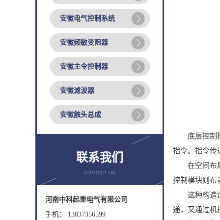
安徽电气控制系统
安徽频敏变阻器
安徽主令控制器
安徽滤波器
安徽触头总成
底层控制模块
指令。指令传
联系我们
在空间布局上
CONTACT US
控制模块则布
这种构造设计
河南中科起重电气有限公司
递，又通过机
手机： 13837356599