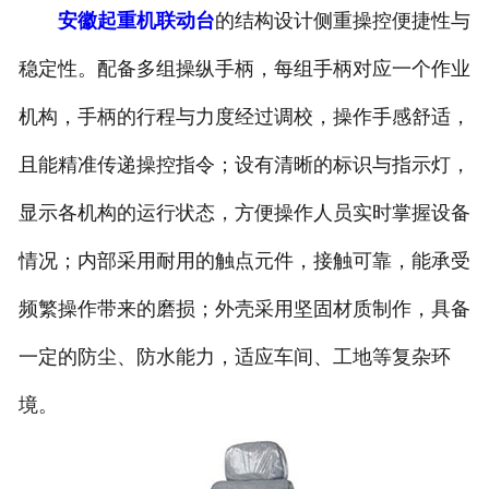
安徽起重机联动台
的结构设计侧重操控便捷性与
稳定性。配备多组操纵手柄，每组手柄对应一个作业
机构，手柄的行程与力度经过调校，操作手感舒适，
且能精准传递操控指令；设有清晰的标识与指示灯，
显示各机构的运行状态，方便操作人员实时掌握设备
情况；内部采用耐用的触点元件，接触可靠，能承受
频繁操作带来的磨损；外壳采用坚固材质制作，具备
一定的防尘、防水能力，适应车间、工地等复杂环
境。