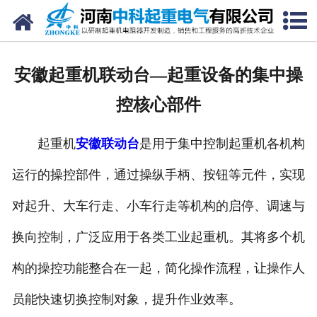
网站首页
走进我们
安徽起重机联动台—起重设备的集中操
新闻中心
控核心部件
产品中心
起重机
安徽联动台
是用于集中控制起重机各机构
资质荣誉
运行的操控部件，通过操纵手柄、按钮等元件，实现
公司风采
对起升、大车行走、小车行走等机构的启停、调速与
联系我们
换向控制，广泛应用于各类工业起重机。其将多个机
构的操控功能整合在一起，简化操作流程，让操作人
员能快速切换控制对象，提升作业效率。