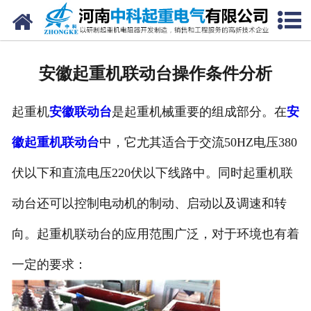
网站首页
走进我们
安徽起重机联动台操作条件分析
新闻中心
起重机
安徽联动台
是起重机械重要的组成部分。在
安
产品中心
徽起重机联动台
中，它尤其适合于交流50HZ电压380
资质荣誉
伏以下和直流电压220伏以下线路中。同时起重机联
公司风采
动台还可以控制电动机的制动、启动以及调速和转
联系我们
向。起重机联动台的应用范围广泛，对于环境也有着
一定的要求：