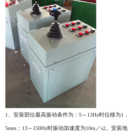
1、安装部位最高振动条件为：5～13Hz时位移为1．
5mm；13～150Hz时振动加速度为10m／s2。安装地