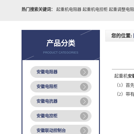
热门搜索关键词：
起重机电阻器
起重机电控柜
起重调整电
您的位置:
产品分类
PRODUCT CATEGORIES
安徽电阻器
起重机
安
（1）首先从
安徽电阻柜
（2）带有零
安徽电抗器
安徽电控柜
安徽联动控制台