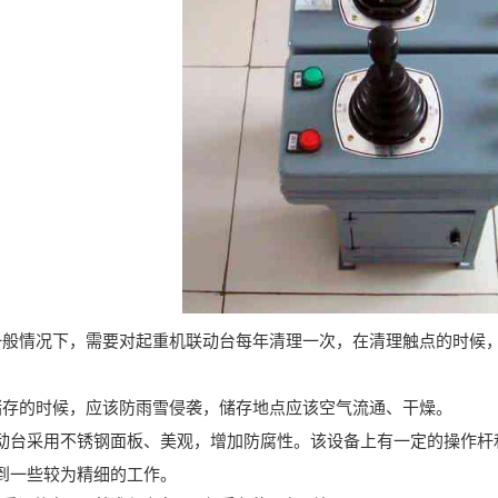
情况下，需要对起重机联动台每年清理一次，在清理触点的时候，
的时候，应该防雨雪侵袭，储存地点应该空气流通、干燥。
采用不锈钢面板、美观，增加防腐性。该设备上有一定的操作杆和
到一些较为精细的工作。