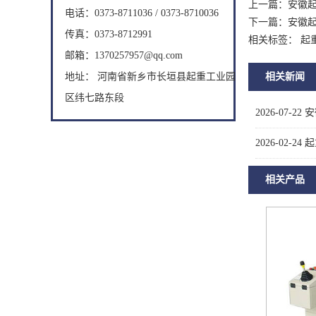
上一篇：
安徽
电话：0373-8711036 / 0373-8710036
下一篇：
安徽
传真：0373-8712991
相关标签： 起
邮箱：1370257957@qq.com
地址： 河南省新乡市长垣县起重工业园
相关新闻
区纬七路东段
2026-07-22
安
2026-02-24
起
相关产品