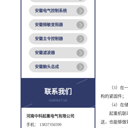
安徽电气控制系统
安徽频敏变阻器
安徽主令控制器
安徽滤波器
安徽触头总成
（3）在一般
联系我们
构的紧固件；
CONTACT US
（4）在储存
起重机联动台
河南中科起重电气有限公司
送，也能够做
手机： 13837356599