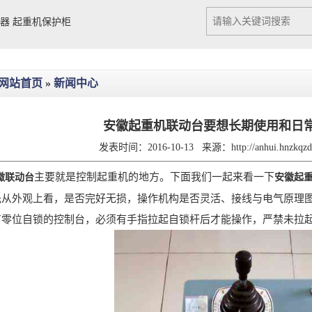
Previous slide
Next slide
阻器
起重机保护柜
网站首页
»
新闻中心
安徽起重机联动台要想长期使用和日
发表时间：2016-10-13
来源：
http://anhui.hnzkq
主要就是控制起重机的地方。下面我们一起来看一下
徽联动台
安徽起
外观上看，是否完好无损，操作机构是否灵活、接线与电气原理图
位自锁的控制台，必须有手指拉起自锁杆后才能操作，严禁未拉起