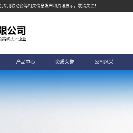
塔机专用联动台等相关信息发布和资讯展示，敬请关注！
产品中心
资质荣誉
公司风采