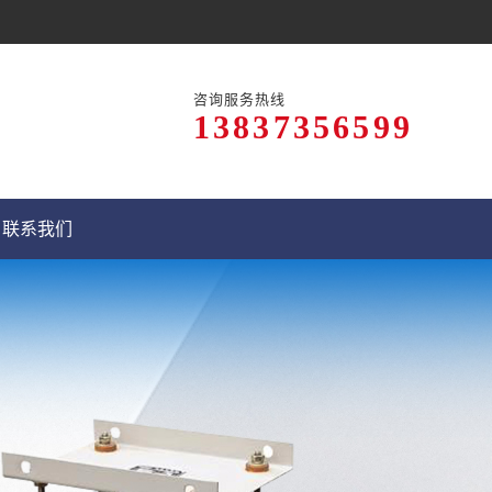
咨询服务热线
13837356599
联系我们