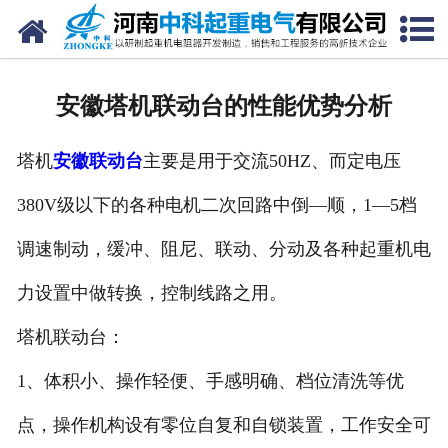
网站首页
走进我们
安徽塔机联动台的性能优势分析
新闻中心
塔机
安徽联动台
主要是用于交流50HZ、而定电压
产品中心
380V级以下的各种电机二次回路中倒—顺，1—5档
资质荣誉
调速制动，缓冲、阻尼、联动、分动及各种起重机电
公司风采
力设置中做转换，控制线路之用。
联系我们
塔机联动台：
1、体积小、操作轻便、手感明确、档位清洗等优
点，操作机构设有零位自复和自锁装置，工作安全可