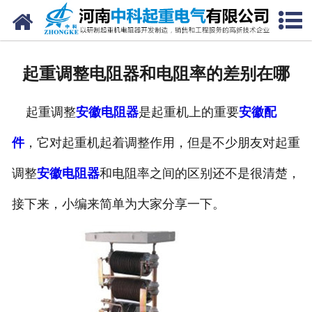
网站首页
走进我们
起重调整电阻器和电阻率的差别在哪
新闻中心
起重调整
安徽电阻器
是起重机上的重要
安徽配
产品中心
件
，它对起重机起着调整作用，但是不少朋友对起重
资质荣誉
调整
安徽电阻器
和电阻率之间的区别还不是很清楚，
公司风采
接下来，小编来简单为大家分享一下。
联系我们