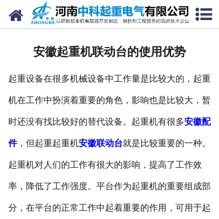
网站首页
走进我们
安徽起重机联动台的使用优势
新闻中心
起重设备在很多机械设备中工作量是比较大的，起重
产品中心
机在工作中扮演着重要的角色，影响也是比较大，暂
资质荣誉
时还没有找比较好的替代设备。起重机有很多
安徽配
公司风采
件
，但起重起重机
安徽联动台
就是比较重要的一种。
联系我们
起重机对人们的工作有很大的影响，提高了工作效
率，降低了工作强度。平台作为起重机的重要组成部
分，在平台的正常工作中起着重要的作用，可用于起