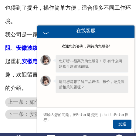
也得到了提升，操作简单方便，适合很多不同工作环
境。
在线客服
我公司是一家生产各种起重设备的厂家，
安徽铝壳电
欢迎您的咨询，期待为您服务!
阻
、
安徽波纹电阻
、起重机电器柜、起重机联动台、
起重机
安徽电阻柜
等都是我公司的产品，如果您感兴
您好呀～很高兴为您服务！😊 有什么问
题都可以跟我说哦。
趣，欢迎留言或致电，我们的工作人员会为您做详细
请问您是想了解产品详情、报价，还是售
后相关问题呢？
的介绍。
上一条：如何选择合适的安徽起重机电阻器？
下一条：安徽起重机电阻柜的安装注意事项
发送