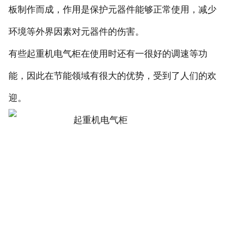
板制作而成，作用是保护元器件能够正常使用，减少
环境等外界因素对元器件的伤害。
有些起重机电气柜在使用时还有一很好的调速等功
能，因此在节能领域有很大的优势，受到了人们的欢
迎。