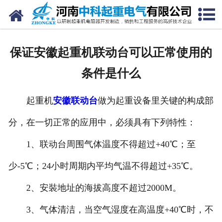
网站首页
走进我们
保证安徽起重机联动台可以正常使用的
新闻中心
条件是什么
产品中心
起重机
安徽联动台
做为起重设备里关键的构成部
资质荣誉
分，在一切正常的应用中，必须具有下列特性：
公司风采
1、联动台周围气体温度不得超过+40℃；至
联系我们
少-5℃；24小时周期内平均气温不得超过+35℃。
2、安裝地址的海拔高度不超过2000M。
3、气体清洁，当空气湿度在高温度+40℃时，不