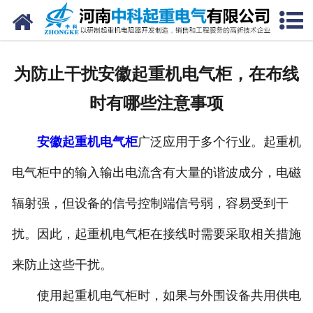
网站首页
走进我们
为防止干扰安徽起重机电气柜，在布线
新闻中心
时有哪些注意事项
产品中心
安徽起重机电气柜
广泛应用于多个行业。起重机
资质荣誉
电气柜中的输入输出电流含有大量的谐波成分，电磁
公司风采
辐射强，但设备的信号控制端信号弱，容易受到干
联系我们
扰。因此，起重机电气柜在接线时需要采取相关措施
来防止这些干扰。
使用起重机电气柜时，如果与外围设备共用供电