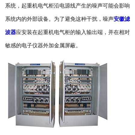
系统，起重机电气柜沿电源线产生的噪声可能会影响
系统内的外部设备。为了避免这种干扰，噪声
安徽滤
波器
应安装在起重机电气柜的输入输出端，并在相对
敏感的电子仪器外加金属屏蔽。