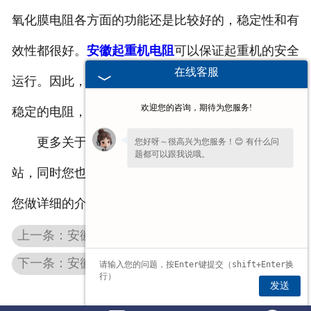
氧化膜电阻各方面的功能还是比较好的，稳定性和有
效性都很好。
安徽起重机电阻
可以保证起重机的安全
在线客服
运行。因此，在选择电阻时，应选择质量可靠、运行
欢迎您的咨询，期待为您服务!
稳定的电阻，以确保正常生产不会延误。
更多关于不锈钢电阻器的资讯，欢迎关注我司网
您好呀～很高兴为您服务！😊 有什么问
题都可以跟我说哦。
站，同时您也可以留言或致电，我们的工作人员会为
您做详细的介绍。
上一条：安徽起重机电气柜的作用以及使用要求
下一条：安徽铝壳电阻和电位器的区别是什么
发送