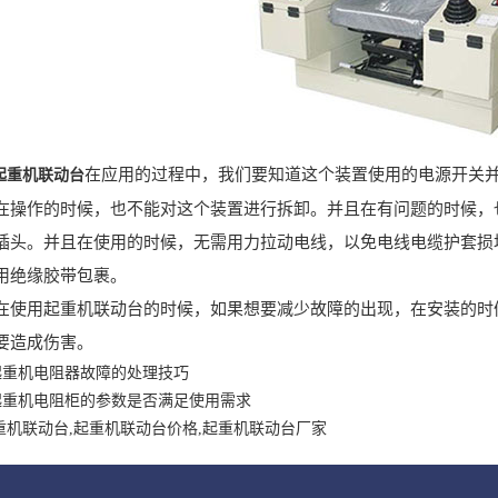
在应用的过程中，我们要知道这个装置使用的电源开关
起重机联动台
作的时候，也不能对这个装置进行拆卸。并且在有问题的时候，也
插头。并且在使用的时候，无需用力拉动电线，以免电线电缆护套损
用绝缘胶带包裹。
用起重机联动台的时候，如果想要减少故障的出现，在安装的时候
要造成伤害。
起重机电阻器故障的处理技巧
起重机电阻柜的参数是否满足使用需求
重机联动台,起重机联动台价格,起重机联动台厂家