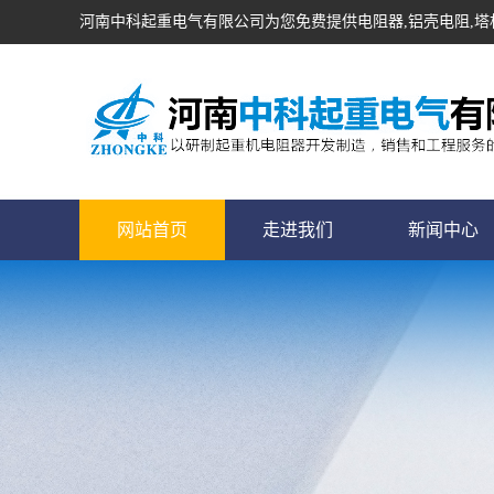
河南中科起重电气有限公司为您免费提供
电阻器
,铝壳电阻,
网站首页
走进我们
新闻中心