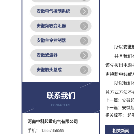
安徽电气控制系统
安徽频敏变阻器
安徽主令控制器
所以
安徽
安徽滤波器
并且我们在操
该先拔出电源
安徽触头总成
更换新电线或
所以我们在使
意方式方法不
联系我们
上一篇：
安徽
CONTACT US
下一篇：
安徽
相关标签： 起
河南中科起重电气有限公司
手机： 13837356599
相关新闻