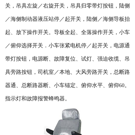
关，吊具左旋／右旋开关，吊具归零带灯按钮，陆侧
／海侧制动器液压站停／起开关，陆侧／海侧导板抬
起、放下操作开关。导板全起、全落操作开关，小车
／俯仰选择开关．小车张紧电机停／起开关，电源通
带灯按钮，电源断、故障复位、试灯、强迫收缆、吊
具旁路按钮，司机室／本地、大风旁路开关，总断路
器通、总断路器断、小车锚定、俯仰水平、俯仰60。
指示灯和故障报警蜂鸣器。