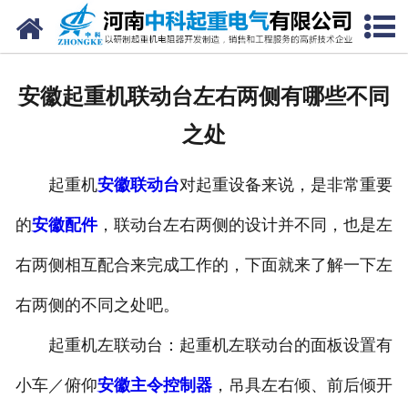
网站首页
走进我们
安徽起重机联动台左右两侧有哪些不同
新闻中心
之处
产品中心
起重机
安徽联动台
对起重设备来说，是非常重要
资质荣誉
的
安徽配件
，联动台左右两侧的设计并不同，也是左
公司风采
右两侧相互配合来完成工作的，下面就来了解一下左
联系我们
右两侧的不同之处吧。
起重机左联动台：起重机左联动台的面板设置有
小车／俯仰
安徽主令控制器
，吊具左右倾、前后倾开