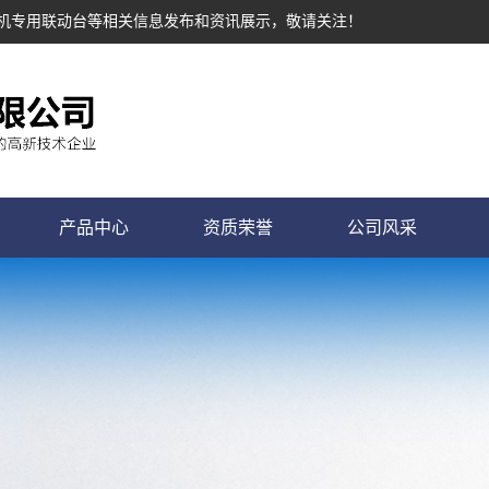
塔机专用联动台等相关信息发布和资讯展示，敬请关注！
产品中心
资质荣誉
公司风采