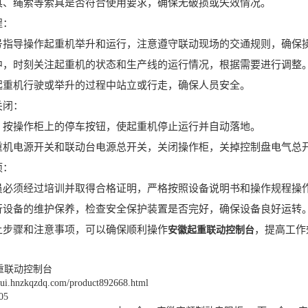
绳索等索具是否符合使用要求，确保无破损或失效情况。
：
导操作起重机举升和运行，注意遵守联动现场的交通规则，确保
时刻关注起重机的状态和生产线的运行情况，根据需要进行调整
机行驶或举升的过程中站立或行走，确保人员安全。
闭：
操作柜上的停车按钮，使起重机停止运行并自动落地。
电源开关和联动台电源总开关，关闭操作柜，关掉控制盘电气总
：
须经过培训并取得合格证明，严格按照设备说明书和操作规程操
备的维护保养，检查安全保护装置是否完好，确保设备良好运转
骤和注意事项，可以确保顺利操作
，提高工作
安徽起重联动控制台
重联动控制台
nhui.hnzkqzdq.com/product892668.html
05