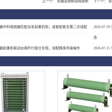
上一个：
安徽变频制动电阻柜
下一个：
安
徽中科电阻器匹配全系起重机型，成套配套无需二次适配
2026-07-29
态
徽起重机联动台摇杆行程分长短，适配精准吊装操作
2026-07-15