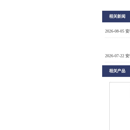
相关新闻
2026-08-05
安
2026-07-22
安
相关产品