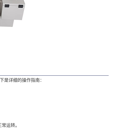
下是详细的操作指南：
正常运转。