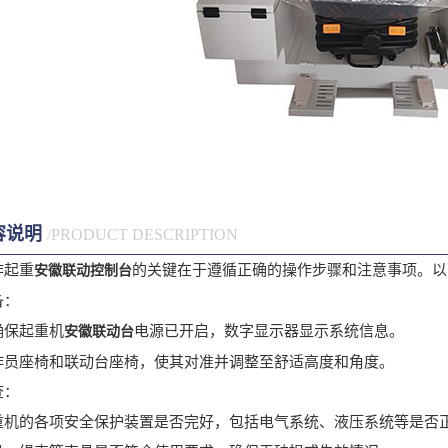
容说明
/PRODUCT DESCRIPTION
起重
的关键在于遵循正确的操作步骤和注意事项。以
安徽联动控制台
：
保起重机
电源已开启，数字显示器显示系统信息。
安徽联动台
座椅和联动台座椅，使其对准并调整至舒适高度和角度。
：
的各项安全保护装置是否完好，包括电气系统、液压系统等是否